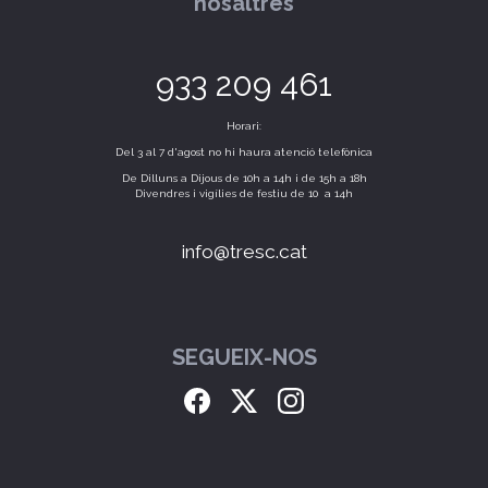
nosaltres
933 209 461
Horari:
Del 3 al 7 d'agost no hi haura atenció telefònica
De Dilluns a Dijous de 10h a 14h i de 15h a 18h
Divendres i vigílies de festiu de 10 a 14h
info@tresc.cat
SEGUEIX-NOS