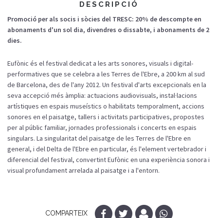
DESCRIPCIÓ
Promoció per als socis i sòcies del TRESC: 20% de descompte en
abonaments d'un sol dia, divendres o dissabte, i abonaments de 2
dies.
Eufònic és el festival dedicat a les arts sonores, visuals i digital-
performatives que se celebra a les Terres de l'Ebre, a 200 km al sud
de Barcelona, des de l'any 2012. Un festival d'arts excepcionals en la
seva accepció més àmplia: actuacions audiovisuals, instal·lacions
artístiques en espais museístics o habilitats temporalment, accions
sonores en el paisatge, tallers i activitats participatives, propostes
per al públic familiar, jornades professionals i concerts en espais
singulars. La singularitat del paisatge de les Terres de l'Ebre en
general, i del Delta de l'Ebre en particular, és l'element vertebrador i
diferencial del festival, convertint Eufònic en una experiència sonora i
visual profundament arrelada al paisatge i a l'entorn.
COMPARTEIX