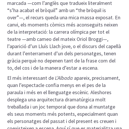
marcada —com l’anglès que tradueix literalment
“s’ha acabat el bròquil” amb un “the bròquil is
over”—, el recurs queda una mica massa exposat. En
canvi, els moments còmics més aconseguits neixen
de la interpretació: la carrera olímpica per tot el
teatre —amb cameo del mateix Oriol Broggi—,
l’aparició d’un Lluís Llach jove, o el discurs del capellà
durant l’enterrament d’un dels personatges, tenen
gràcia perquè no depenen tant de la frase com del
to, del cos i de la manera d’estar a escena.
El més interessant de
L’Albada
apareix, precisament,
quan l’espectacle confia menys en el pes de la
paraula i més en el llenguatge escènic. Aleshores
desplega una arquitectura dramatúrgica molt
treballada i un joc temporal que dona al muntatge
els seus moments més potents, especialment quan
els personatges del passat i del present es creuen i
coexisteixen a escena. Aquí sí que es materialitza una