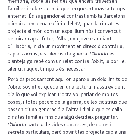
memòria, sobre les ferides que encara travessen
famílies i sobre tot allò que ha quedat massa temps
enterrat. És suggeridor el contrast amb la Barcelona
olímpica: en plena eufòria del 92, quan la ciutat es
projecta al món com un espai lluminós i convençut
de mirar cap al futur, l’Alba, una jove estudiant
d’Història, inicia un moviment en direcció contrària,
cap als arxius, els silencis i la guerra.
L’Albada
es
planteja gairebé com un relat contra l’oblit, la por i el
silenci, i aquest impuls és necessari.
Però és precisament aquí on apareix un dels límits de
l’obra: sovint es queda en una lectura massa evident
d’allò que vol explicar. L’obra vol parlar de moltes
coses, i totes pesen: de la guerra, de les cicatrius que
passen d’una generació a l’altra i d’allò que es calla
dins les famílies fins que algú decideix preguntar.
L’Albada
parteix de vides concretes, de noms i
secrets particulars, però sovint les projecta cap a una