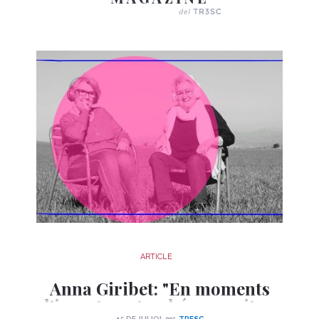
ARTICLE
Anna Giribet: "En moments
d'incertesa, també necessitem
per
15 DE JULIOL
TRESC