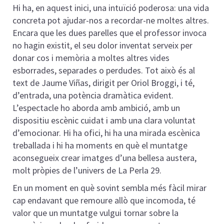
Hi ha, en aquest inici, una intuïció poderosa: una vida
concreta pot ajudar-nos a recordar-ne moltes altres.
Encara que les dues parelles que el professor invoca
no hagin existit, el seu dolor inventat serveix per
donar cos i memòria a moltes altres vides
esborrades, separades o perdudes. Tot això és al
text de Jaume Viñas, dirigit per Oriol Broggi, i té,
d’entrada, una potència dramàtica evident.
L’espectacle ho aborda amb ambició, amb un
dispositiu escènic cuidat i amb una clara voluntat
d’emocionar. Hi ha ofici, hi ha una mirada escènica
treballada i hi ha moments en què el muntatge
aconsegueix crear imatges d’una bellesa austera,
molt pròpies de l’univers de La Perla 29.
En un moment en què sovint sembla més fàcil mirar
cap endavant que remoure allò que incomoda, té
valor que un muntatge vulgui tornar sobre la