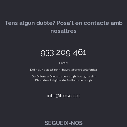
Tens algun dubte? Posa't en contacte amb
nosaltres
933 209 461
Horari:
Del 3 al 7 d'agost no hi haura atenció telefònica
De Dilluns a Dijous de 10h a 14h i de 15h a 18h
Divendres i vigílies de festiu de 10 a 14h
info@tresc.cat
SEGUEIX-NOS