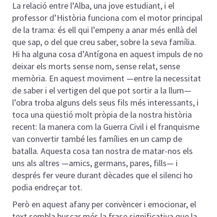
La relació entre l’Alba, una jove estudiant, i el
professor d’Història funciona com el motor principal
de la trama: és ell qui l’empeny a anar més enllà del
que sap, o del que creu saber, sobre la seva família.
Hi ha alguna cosa d’Antígona en aquest impuls de no
deixar els morts sense nom, sense relat, sense
memòria. En aquest moviment —entre la necessitat
de saber i el vertigen del que pot sortir a la llum—
l’obra troba alguns dels seus fils més interessants, i
toca una qüestió molt pròpia de la nostra història
recent: la manera com la Guerra Civil i el franquisme
van convertir també les famílies en un camp de
batalla. Aquesta cosa tan nostra de matar-nos els
uns als altres —amics, germans, pares, fills— i
després fer veure durant dècades que el silenci ho
podia endreçar tot.
Però en aquest afany per convèncer i emocionar, el
text sembla buscar més la frase significativa que la