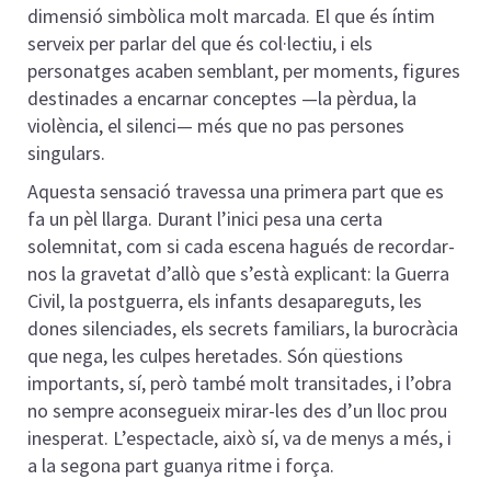
dimensió simbòlica molt marcada. El que és íntim
serveix per parlar del que és col·lectiu, i els
personatges acaben semblant, per moments, figures
destinades a encarnar conceptes —la pèrdua, la
violència, el silenci— més que no pas persones
singulars.
Aquesta sensació travessa una primera part que es
fa un pèl llarga. Durant l’inici pesa una certa
solemnitat, com si cada escena hagués de recordar-
nos la gravetat d’allò que s’està explicant: la Guerra
Civil, la postguerra, els infants desapareguts, les
dones silenciades, els secrets familiars, la burocràcia
que nega, les culpes heretades. Són qüestions
importants, sí, però també molt transitades, i l’obra
no sempre aconsegueix mirar-les des d’un lloc prou
inesperat. L’espectacle, això sí, va de menys a més, i
a la segona part guanya ritme i força.