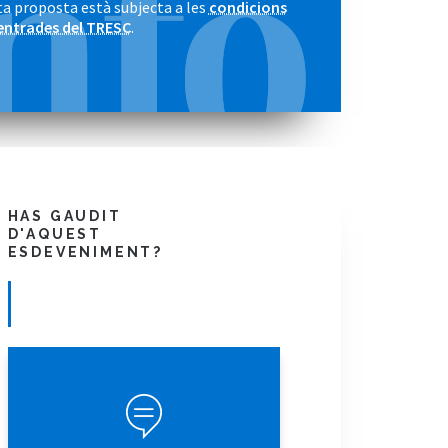
a proposta està subjecta a les
condicions
entrades del TRESC
.
HAS GAUDIT
D'AQUEST
ESDEVENIMENT?