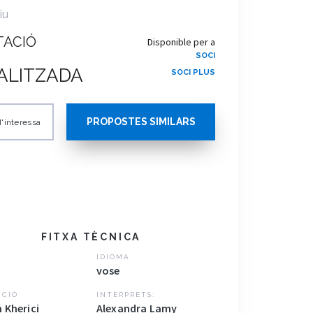
iu
TACIÓ
Disponible per a
SOCI
ALITZADA
SOCI PLUS
PROPOSTES SIMILARS
'interessa
FITXA TÈCNICA
IDIOMA
vose
CCIÓ
INTÈRPRETS:
 Kherici
Alexandra Lamy