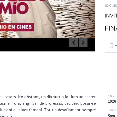
exclus
INVI
FIN
M
t casats. No obstant, un dia surt a la llum un secret
ANY
2026
asme. Tom, enginyer de professió, decideix posar-se
olucioni el plaer femení. Tot un desafiament sempre
DIRE
Reem
arcarà.