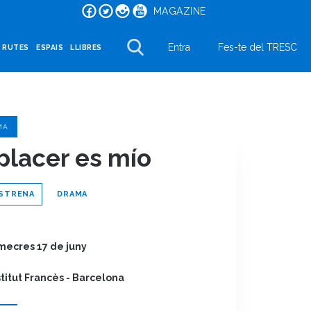
MAGAZINE
Entra
Fes-te del TRESC
I RUTES
ESPAIS
LLIBRES
MA
 placer es mío
STRENA
DRAMA
mecres 17 de juny
stitut Francès - Barcelona