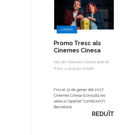
CINEMA
Promo Tresc als
Cinemes Cinesa
Ves als Cinemes Cinesa amb el
Tresc a un preu reduït!
Fins el 31 de gener del 2027
Cinemes Cinesa (consulta les
sales a l'apartat "condicions")
Barcelona
REDUÏT