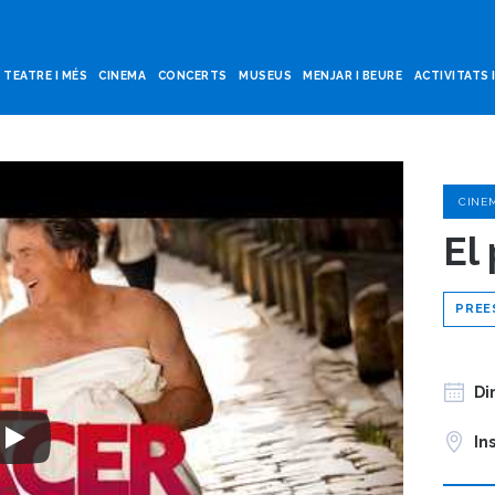
TEATRE I MÉS
CINEMA
CONCERTS
MUSEUS
MENJAR I BEURE
ACTIVITATS 
CINE
El
PREE
Di
In