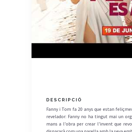
DESCRIPCIÓ
Fanny i Tom fa 20 anys que estan feliçmen
revelador: Fanny no ha tingut mai un org
mans a l'obra per crear l'invent que rev
dispararà com una parella amb la seva emb