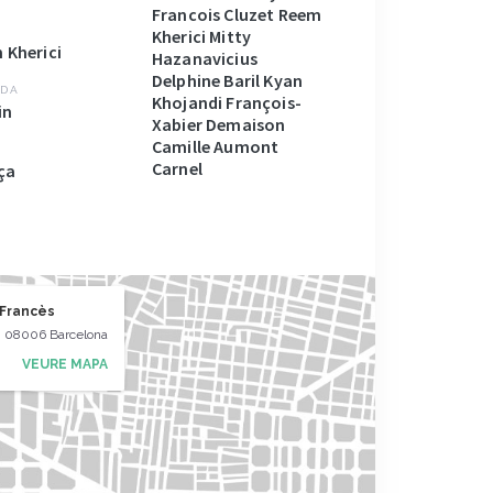
Francois Cluzet Reem
Kherici Mitty
 Kherici
Hazanavicius
Delphine Baril Kyan
DA
Khojandi François-
in
Xabier Demaison
Camille Aumont
Carnel
ça
 Francès
, 08006 Barcelona
VEURE MAPA