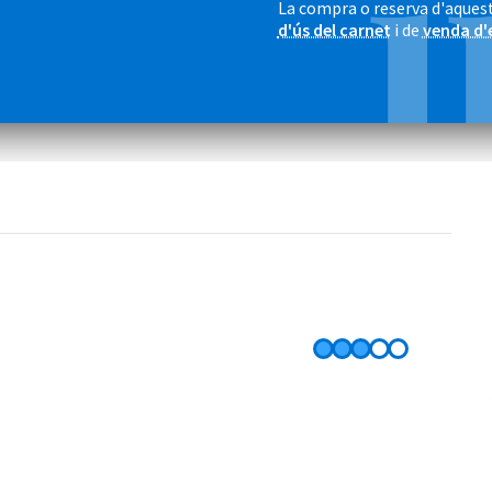
La compra o reserva d'aquest
d'ús del carnet
i de
venda d'