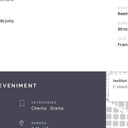
GUIÓ
Reem
de juny.
DURA
89 m
PAIS
Fran
Institut
DEVENIMENT
C. Moià 8
CATEGORIES
Cinema
Drama
ADREÇA