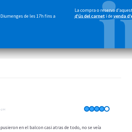
La compra o reserva d'aquest
. Diumenges de les 17h fins a
d'ús del carnet
i de
venda d'
:02H
pusieron en el balcon casi atras de todo, no se veía