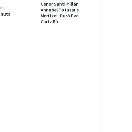
Gener Santi Millán
DA
Annabel Totusaus
inuts
Meritxell Duró Eva
Cartañà