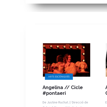
ARTS ESCÈNIQUES
Angelina // Cicle
#pontaeri
De Justine Ruchat // Direcció de
E