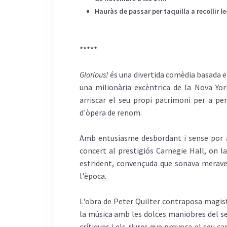
Hauràs de passar per taquilla a recollir l
*****
Glorious!
és una divertida comèdia basada en
una milionària excèntrica de la Nova Yor
arriscar el seu propi patrimoni per a pe
d'òpera de renom.
Amb entusiasme desbordant i sense por al
concert al prestigiós Carnegie Hall, on l
estrident, convençuda que sonava merave
l'època.
L'obra de Peter Quilter contraposa magist
la música amb les dolces maniobres del se
crítiques i els riures que provoca el seu 