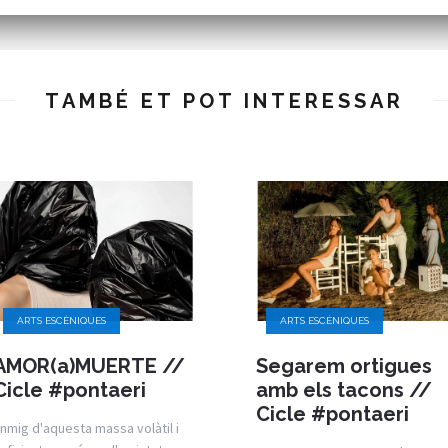
TAMBÉ ET POT INTERESSAR
ARTS ESCÈNIQUES
ARTS ESCÈNIQUES
AMOR(a)MUERTE //
Segarem ortigues
Cicle #pontaeri
amb els tacons //
Cicle #pontaeri
nmig d'aquesta massa volàtil i