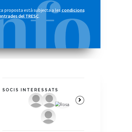
a proposta està subjecta a les
condicions
entrades del TRESC
.
SOCIS INTERESSATS