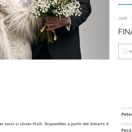
34€
FIN
M
AUTO
Peter
r socis si sòcies PLUS. Disponibles a partir del dimarts 4
DIRE
Paco