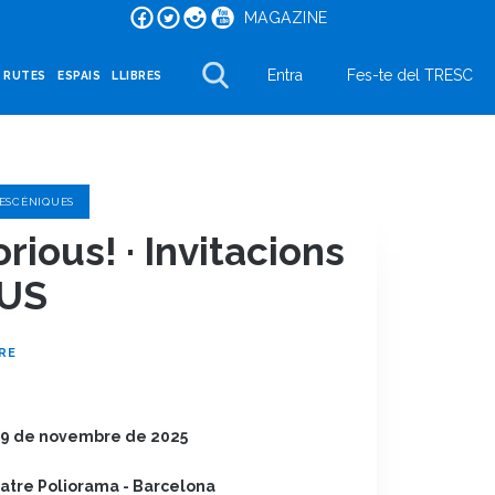
MAGAZINE
Entra
Fes-te del TRESC
I RUTES
ESPAIS
LLIBRES
 ESCÈNIQUES
rious! · Invitacions
US
RE
i 9 de novembre de 2025
atre Poliorama - Barcelona