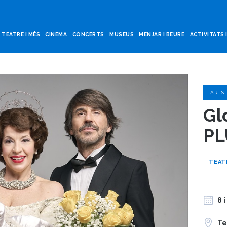
TEATRE I MÉS
CINEMA
CONCERTS
MUSEUS
MENJAR I BEURE
ACTIVITATS 
ARTS
Glo
PL
TEAT
8 
Te