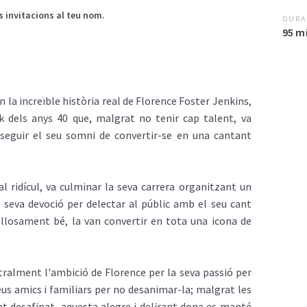
es invitacions al teu nom.
DURA
95 m
 la increïble història real de Florence Foster Jenkins,
k dels anys 40 que, malgrat no tenir cap talent, va
rseguir el seu somni de convertir-se en una cantant
 ridícul, va culminar la seva carrera organitzant un
a seva devoció per delectar al públic amb el seu cant
llosament bé, la van convertir en tota una icona de
ralment l'ambició de Florence per la seva passió per
us amics i familiars per no desanimar-la; malgrat les
cant desafinat, aquesta alegre i delirant dona es manté