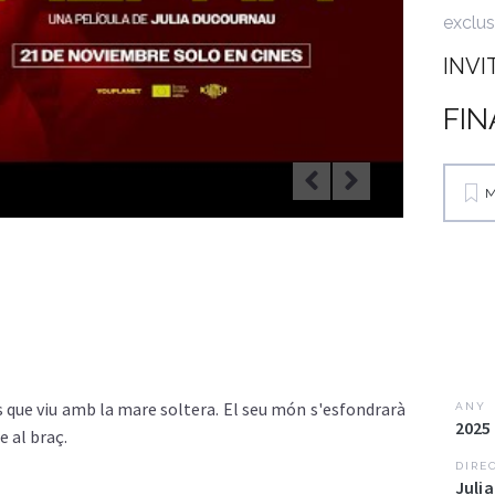
exclus
INVI
FIN
M
 que viu amb la mare soltera. El seu món s'esfondrarà
ANY
2025
e al braç.
DIRE
Juli