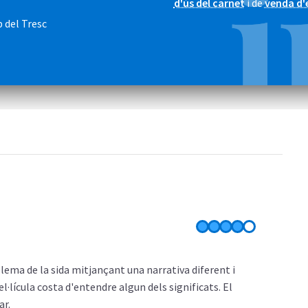
d'ús del carnet
i de
venda d'
b del Tresc
lema de la sida mitjançant una narrativa diferent i
lícula costa d'entendre algun dels significats. El
ar.