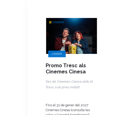
CINEMA
Promo Tresc als
Cinemes Cinesa
Ves als Cinemes Cinesa amb el
Tresc a un preu reduït!
Fins el 31 de gener del 2027
Cinemes Cinesa (consulta les
sales a l'apartat "condicions")