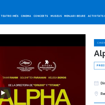
TEATRE I MÉS
CINEMA
CONCERTS
MUSEUS
MENJAR I BEURE
ACTIVITATS 
CINE
Al
PREE
Di
Re