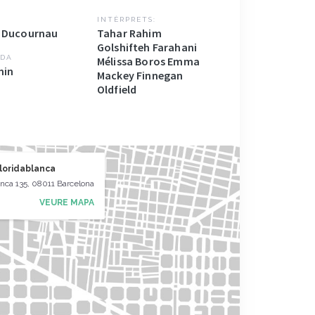
INTÈRPRETS:
a Ducournau
Tahar Rahim
Golshifteh Farahani
DA
Mélissa Boros Emma
min
Mackey Finnegan
Oldfield
Floridablanca
anca 135, 08011 Barcelona
VEURE MAPA