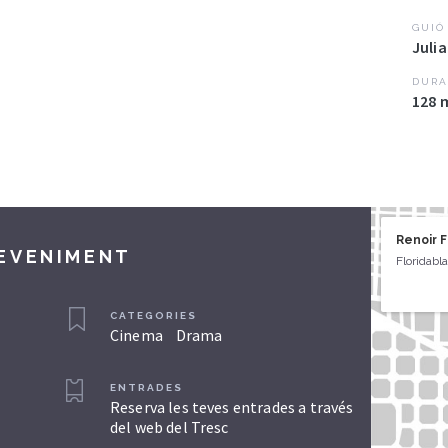
GUIÓ
Juli
DURA
128 
Renoir 
DEVENIMENT
Floridabl
CATEGORIES
Cinema
Drama
ENTRADES
Reserva les teves entrades a través
del web del Tresc