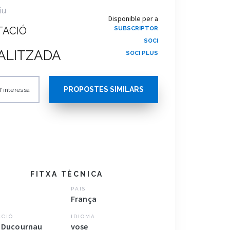
iu
Disponible per a
TACIÓ
SUBSCRIPTOR
SOCI
ALITZADA
SOCI PLUS
PROPOSTES SIMILARS
'interessa
FITXA TÈCNICA
PAIS
França
CCIÓ
IDIOMA
a Ducournau
vose