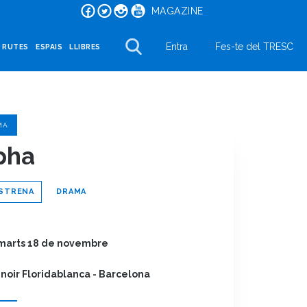
MAGAZINE
Entra
Fes-te del TRESC
I RUTES
ESPAIS
LLIBRES
MA
pha
STRENA
DRAMA
marts 18 de novembre
noir Floridablanca - Barcelona