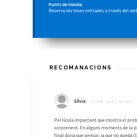
Punts de Venda:
Reserva les teves entrades a través del we
RECOMANACIONS
Sílvia
9 FEB. 2026 | 06:50H
Pel·lícula impactant que mostra el prob
sorprenent. En alguns moments de la pel·
final dona que pensar, ja que no queda cl