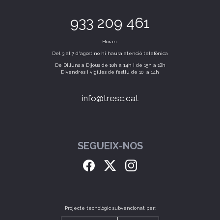
933 209 461
Horari:
Del 3 al 7 d'agost no hi haura atenció telefònica
De Dilluns a Dijous de 10h a 14h i de 15h a 18h
Divendres i vigílies de festiu de 10 a 14h
info@tresc.cat
SEGUEIX-NOS
Projecte tecnològic subvencionat per: