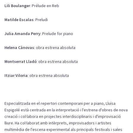
Lili Boulanger
: Prélude en Reb
Matilde Escalas
: Preludi
Julia Amanda Perry
: Prelude for piano
Helena Cànovas
: obra estrena absoluta
Montserrat Lladó
: obra estrena absoluta
Itziar Viloria
: obra estrena absoluta
Especialitzada en el repertori contemporani per a piano, Lluïsa
Espigolé està centrada en la interpretació i l'estrena d'obres de nova
creació i col·labora en projectes interdisciplinaris i d'improvisació
lliure. Ha col·laborat amb intèrprets, improvisadors i artistes
multimèdia de l'escena experimental als principals festivals i sales