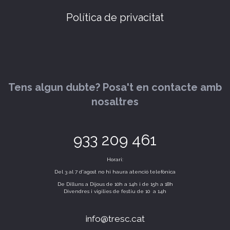
Política de privacitat
Tens algun dubte? Posa't en contacte amb
nosaltres
933 209 461
Horari:
Del 3 al 7 d'agost no hi haura atenció telefònica
De Dilluns a Dijous de 10h a 14h i de 15h a 18h
Divendres i vigílies de festiu de 10 a 14h
info@tresc.cat