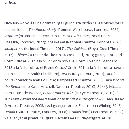
crítica.
Lucy
Kirkwood
és
una dramaturga i guionista
britànica
les obres de la
qual
inclouen
:
The
Human
Body
(
Donmar
Warehouse
, Londres, 2024);
Rapture
(
promocionat
com
a
That
Is
Not
Who I Am
, Royal
Court
Theatre
, Londres, 2022);
The
Welkin
(
National
Theatre
, Londres 2020);
Mosquitoes
(
National
Theatre
, 2017);
The
Children
(Royal
Court
Theatre
,
2016);
Chimerica
(Almeida
Theatre
& West
End
, 2013;
guanyadora
del
Premi
Olivier 2014 a la
Millor
obra nova, el
Premi
Evening
Standard
2013 a la
Millor
obra, el
Premi
Critics
'
Circle
2014 a la
Millor
obra nova, i
el
Premi
Susan Smith Blackburn);
NSFW
(Royal
Court
, 2012);
small
hours
(coescrita
amb
Ed
Hime
; Hampstead
Theatre
, 2011);
Beauty
and
the
Beast
(
amb
Katie Mitchell;
National
Theatre
, 2010);
Bloody
Wimmin
,
com
a
part
de
Women
,
Power
and
Politics
(
Tricycle
Theatre
, 2010);
it
felt
empty
when
the
heart
went
at
first
but
it
is
alright
now
(
Clean
Break
&
Arcola
Theatre
, 2009;
text
guanyador
del
Premi
John
Whiting
2012);
Hedda
(Gate
Theatre
, Londres, 2008); i
Tinderbox
(Bush
Theatre
, 2008).
Va
guanyar
el
premi
inaugural
Berwin
Lee UK
Playwrights
el 2013.