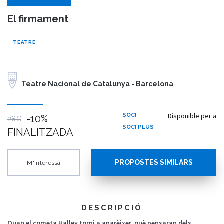
El firmament
TEATRE
Teatre Nacional de Catalunya - Barcelona
Disponible per a
SOCI
-10%
28€
SOCI PLUS
FINALITZADA
PROPOSTES SIMILARS
M'interessa
DESCRIPCIÓ
Quan
el cometa Halley
torni
a
aparèixer
,
què
pensaran
dels