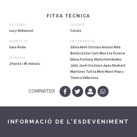
FITXA TÈCNICA
AUTORIA
IDIOMA
Lucy Kirkwood
Català
DIRECCIÓ
INTÈRPRETS:
Gara Roda
Sílvia Abril Cristina Arenas Mila
Borràs Ester Cort Montse Esteve
DURADA
Elena Fortuny María Hernández
2 hores i 45 minuts
Júlia Jové Cristina López Norbert
Martínez Tafita Miró Mont Plans
Teresa Vallicrosa
COMPARTEIX
INFORMACIÓ DE L'ESDEVENIMENT