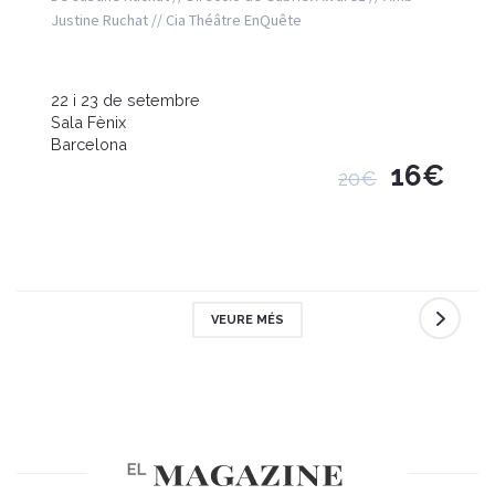
Justine Ruchat // Cia Théâtre EnQuête
22 i 23 de setembre
Sala Fènix
Barcelona
16€
20€
VEURE MÉS