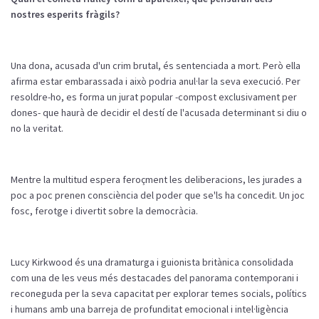
nostres
esperits
fràgils
?
Una dona, acusada
d'un
crim
brutal,
és
sentenciada a
mort
.
Però
ella
afirma estar
embarassada
i
això
podria
anul·lar
la
seva
execució
. Per
resoldre-ho
, es forma un
jurat
popular -compost
exclusivament
per
dones- que
haurà
de decidir el
destí
de
l'acusada
determinant
si
diu
o
no la
veritat
.
Mentre
la multitud espera
feroçment
les
deliberacions
, les
jurades
a
poc
a
poc
prenen
consciència
del poder que
se'ls
ha
concedit
. Un
joc
fosc
,
ferotge
i
divertit
sobre la
democràcia
.
Lucy
Kirkwood
és
una dramaturga i guionista
britànica
consolidada
com
una de les
veus
més
destacades
del panorama
contemporani
i
reconeguda
per la
seva
capacitat
per explorar temes
socials
,
polítics
i
humans
amb
una
barreja
de
profunditat
emocional i
intel·ligència