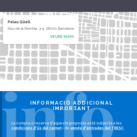
Palau Güell
Nou de la Rambla, 3-5, 08001 Barcelona
VEURE MAPA
INFORMACIÓ ADDICIONAL
IMPORTANT
La compra o reserva d'aquesta proposta està subjecta a les
condicions d'ús del carnet
i de
venda d'entrades del TRESC
.