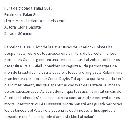
Punt de trobada: Palau Güell
Finalitza a: Palau Güell
Llibre: Mort al Palau. Rosa dels Vents
Autora: Glòria Sabaté
Durada: 80 minuts
Barcelona, 1908. L'èxit de les aventures de Sherlock Holmes ha
despertat la febre detectivesca entre milers de barcelonins. Les
germanes Güell organitzen una jornada cultural al voltant del famós
detectiu al Palau Güell i conviden un reguitzell de personatges del
món de la cultura, inclosa la seva professora d'anglès, la Robina, una
gran lectora de l'obra de Conan Doyle. Tot apunta que la vetllada serà
d'allò més plaent, fins que apareix el cadàver de l'Esteve, el mosso
de les cavallerisses. Aviat s'adonen que l'assassí ha imitat un cas de
Sherlock Holmes i s'inicia una carrera contrarellotge per evitar més
morts i descobrir qui és l'assassí. Glòria Sabaté ens guiarà per totes
les estances del Palau i els escenaris del la novel·la. Ens ajudeu a
descobrir qui és el culpable d'aquesta Mort al palau?