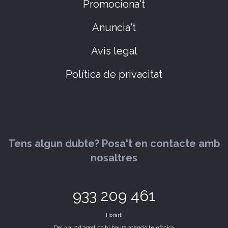
Promociona't
Anuncia't
Avís legal
Política de privacitat
Tens algun dubte? Posa't en contacte amb
nosaltres
933 209 461
Horari:
Del 3 al 7 d'agost no hi haura atenció telefònica