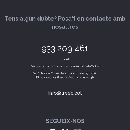
Tens algun dubte? Posa't en contacte amb
nosaltres
933 209 461
Horari:
Del 3 al 7 d'agost no hi haura atenció telefònica
De Dilluns a Dijous de 10h a 14h i de 15h a 18h
Divendres i vigílies de festiu de 10 a 14h
info@tresc.cat
SEGUEIX-NOS