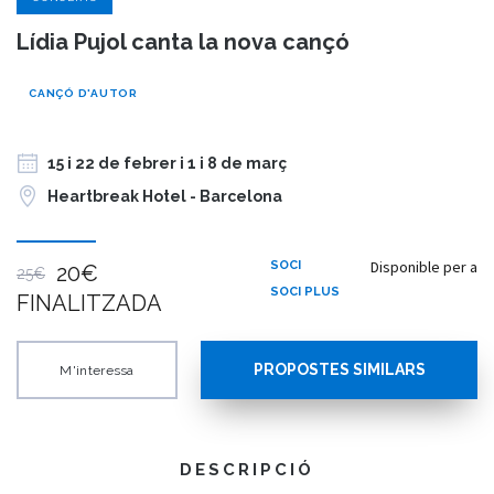
Lídia Pujol canta la nova cançó
CANÇÓ D'AUTOR
15 i 22 de febrer i 1 i 8 de març
Heartbreak Hotel - Barcelona
Disponible per a
SOCI
20€
25€
SOCI PLUS
FINALITZADA
PROPOSTES SIMILARS
M'interessa
DESCRIPCIÓ