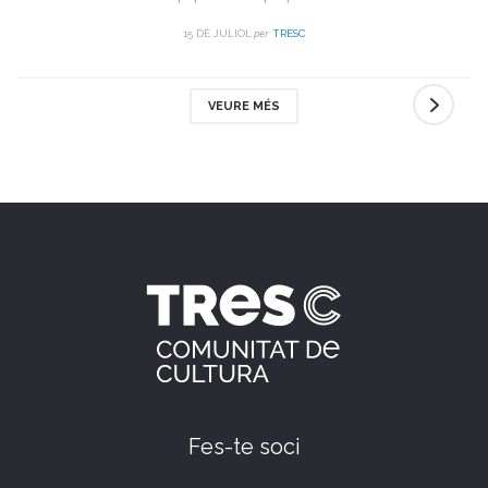
trobada i celebració.
per
15 DE JULIOL
TRESC
VEURE MÉS
Fes-te soci