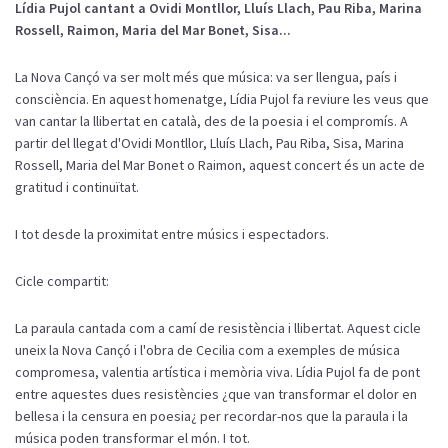
Lídia Pujol cantant a Ovidi Montllor, Lluís Llach, Pau Riba, Marina
Rossell, Raimon, Maria del Mar Bonet, Sisa...
La Nova Cançó va ser molt més que música: va ser llengua, país i
consciència. En aquest homenatge, Lídia Pujol fa reviure les veus que
van cantar la llibertat en català, des de la poesia i el compromís. A
partir del llegat d'Ovidi Montllor, Lluís Llach, Pau Riba, Sisa, Marina
Rossell, Maria del Mar Bonet o Raimon, aquest concert és un acte de
gratitud i continuïtat.
I tot desde la proximitat entre músics i espectadors.
Cicle compartit:
La paraula cantada com a camí de resistència i llibertat. Aquest cicle
uneix la Nova Cançó i l'obra de Cecilia com a exemples de música
compromesa, valentia artística i memòria viva. Lídia Pujol fa de pont
entre aquestes dues resistències ¿que van transformar el dolor en
bellesa i la censura en poesia¿ per recordar-nos que la paraula i la
música poden transformar el món. I tot.