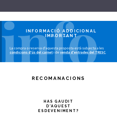
INFORMACIÓ ADDICIONAL
IMPORTANT
La compra o reserva d'aquesta proposta està subjecta a les
condicions d'ús del carnet
i de
venda d'entrades del TRESC
.
RECOMANACIONS
HAS GAUDIT
D'AQUEST
ESDEVENIMENT?