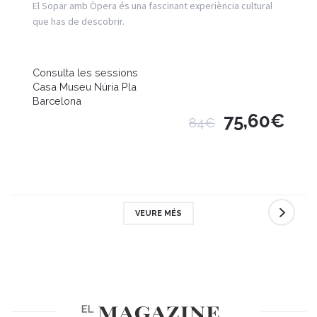
El Sopar amb Òpera és una fascinant experiència cultural
que has de descobrir.
Consulta les sessions
Casa Museu Núria Pla
Barcelona
75,60€
84€
VEURE MÉS