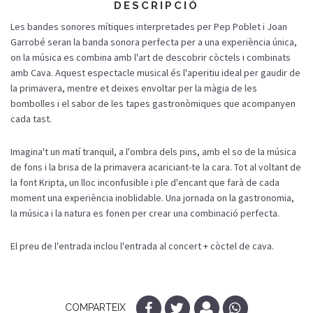
DESCRIPCIÓ
Les bandes sonores mítiques interpretades per Pep Poblet i Joan
Garrobé seran la banda sonora perfecta per a una experiència única,
on la música es combina amb l'art de descobrir còctels i combinats
amb Cava. Aquest espectacle musical és l'aperitiu ideal per gaudir de
la primavera, mentre et deixes envoltar per la màgia de les
bombolles i el sabor de les tapes gastronòmiques que acompanyen
cada tast.
Imagina't un matí tranquil, a l'ombra dels pins, amb el so de la música
de fons i la brisa de la primavera acariciant-te la cara. Tot al voltant de
la font Kripta, un lloc inconfusible i ple d'encant que farà de cada
moment una experiència inoblidable. Una jornada on la gastronomia,
la música i la natura es fonen per crear una combinació perfecta.
El preu de l'entrada inclou l'entrada al concert + còctel de cava.
COMPARTEIX