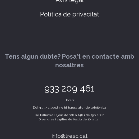
Política de privacitat
Tens algun dubte? Posa't en contacte amb
nosaltres
933 209 461
Horari:
Del 3 al 7 d'agost no hi haura atenció telefònica
De Dilluns a Dijous de 10h a 14h i de 15h a 18h
Divendres i vigílies de festiu de 10 a 14h
info@tresc.cat