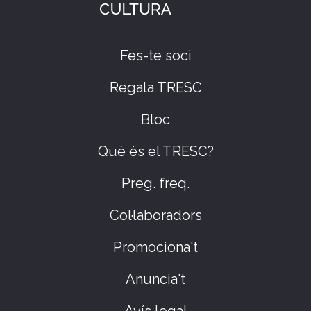
Fes-te soci
Regala TRESC
Bloc
Què és el TRESC?
Preg. freq.
Col·laboradors
Promociona't
Anuncia't
Avís legal