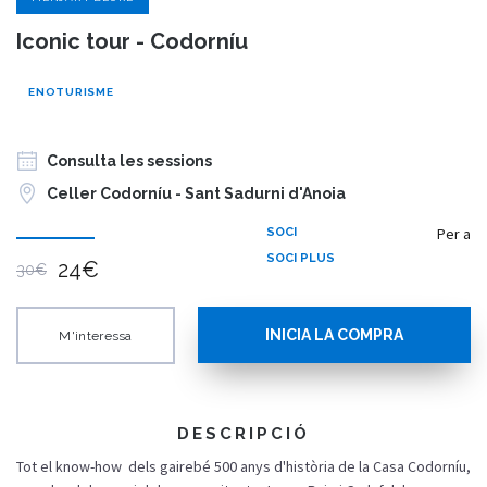
Iconic tour - Codorníu
ENOTURISME
Consulta les sessions
Celler Codorníu - Sant Sadurni d'Anoia
Per a
SOCI
SOCI PLUS
24€
30€
INICIA LA COMPRA
M'interessa
DESCRIPCIÓ
Tot el know-how dels gairebé 500 anys d'història de la Casa Codorníu,