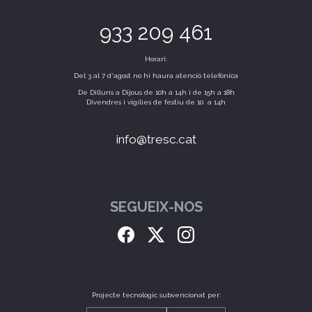
933 209 461
Horari:
Del 3 al 7 d'agost no hi haura atenció telefònica
De Dilluns a Dijous de 10h a 14h i de 15h a 18h
Divendres i vigílies de festiu de 10 a 14h
info@tresc.cat
SEGUEIX-NOS
Projecte tecnològic subvencionat per: