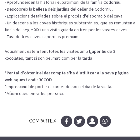
- Aprofundeix en la història i el patrimoni de la família Codorniu.
- Descobreix la bellesa dels jardins del celler de Codorniu,
- Explicacions detallades sobre el procés d'elaboració del cava.
- Un descens a les coves històriques subterrànies, que es remunten a
finals del segle XIX i una visita guiada en tren per les vastes caves.
- Tast de tres caves i aperitius premium.
Actualment estem fent totes les visites amb l¿aperitiu de 3
xocolates, tant si son pel mati com per la tarda
*Per tal d'obtenir el descompte s'ha d'utilitzar a la seva pàgina
web aquest codi: 3CCOD
*Imprescindible portar el carnet de soci el dia de la visita.
*Màxim dues entrades per soci.
COMPARTEIX