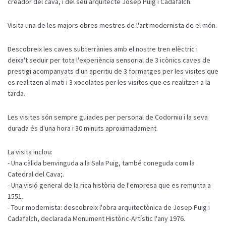
creador del cava, i del seu arquitecte Josep Puig i Cadafalch.
Visita una de les majors obres mestres de l'art modernista de el món.
Descobreix les caves subterrànies amb el nostre tren elèctric i
deixa't seduir per tota l'experiència sensorial de 3 icònics caves de
prestigi acompanyats d'un aperitiu de 3 formatges per les visites que
es realitzen al mati i 3 xocolates per les visites que es realitzen a la
tarda.
Les visites són sempre guiades per personal de Codorniu i la seva
durada és d'una hora i 30 minuts aproximadament.
La visita inclou:
- Una càlida benvinguda a la Sala Puig, també coneguda com la
Catedral del Cava;.
- Una visió general de la rica història de l'empresa que es remunta a
1551.
- Tour modernista: descobreix l'obra arquitectònica de Josep Puig i
Cadafalch, declarada Monument Històric-Artístic l'any 1976.