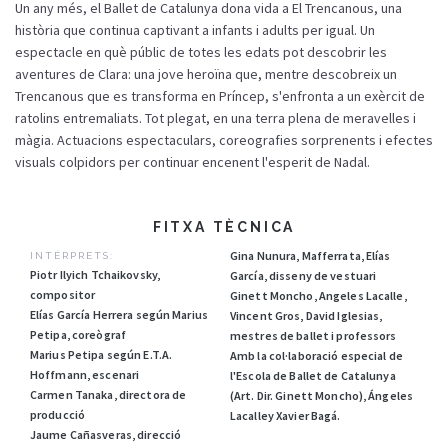
Un any més, el Ballet de Catalunya dona vida a El Trencanous, una
història que continua captivant a infants i adults per igual. Un
espectacle en què públic de totes les edats pot descobrir les
aventures de Clara: una jove heroïna que, mentre descobreix un
Trencanous que es transforma en Príncep, s'enfronta a un exèrcit de
ratolins entremaliats. Tot plegat, en una terra plena de meravelles i
màgia. Actuacions espectaculars, coreografies sorprenents i efectes
visuals colpidors per continuar encenent l'esperit de Nadal.
FITXA TÈCNICA
Gina Nunura, Mafferrata, Elías
INTÈRPRETS:
Piotr Ilyich Tchaikovsky,
García, disseny de vestuari
compositor
Ginett Moncho, Angeles Lacalle,
Elías García Herrera según Marius
Vincent Gros, David Iglesias,
Petipa, coreògraf
mestres de ballet i professors
Marius Petipa según E.T.A.
Amb la col·laboració especial de
Hoffmann, escenari
l'Escola de Ballet de Catalunya
Carmen Tanaka, directora de
(Art. Dir. Ginett Moncho), Ángeles
producció
Lacalley Xavier Bagá.
Jaume Cañasveras, direcció