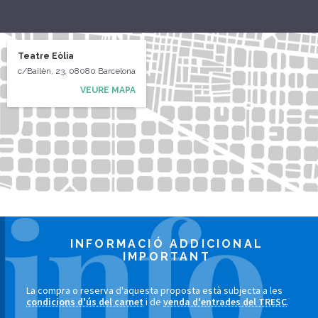
Teatre Eòlia
c/Bailèn, 23, 08080 Barcelona
VEURE MAPA
INFORMACIÓ ADDICIONAL
IMPORTANT
La compra o reserva d'aquesta proposta està subjecta a les
condicions d'ús del carnet
i de
venda d'entrades del TRESC
.