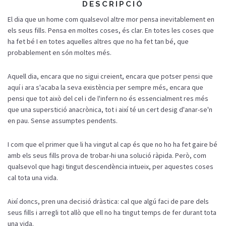
DESCRIPCIÓ
El dia que un home com qualsevol altre mor pensa inevitablement en
els seus fills. Pensa en moltes coses, és clar. En totes les coses que
ha fet bé I en totes aquelles altres que no ha fet tan bé, que
probablement en són moltes més.
Aquell dia, encara que no sigui creient, encara que potser pensi que
aquí i ara s'acaba la seva existència per sempre més, encara que
pensi que tot això del cel i de l'infern no és essencialment res més
que una superstició anacrònica, tot i així té un cert desig d'anar-se'n
en pau. Sense assumptes pendents.
I com que el primer que li ha vingut al cap és que no ho ha fet gaire bé
amb els seus fills prova de trobar-hi una solució ràpida. Però, com
qualsevol que hagi tingut descendència intueix, per aquestes coses
cal tota una vida.
Així doncs, pren una decisió dràstica: cal que algú faci de pare dels
seus fills i arregli tot allò que ell no ha tingut temps de fer durant tota
una vida.