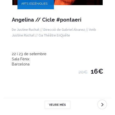
ARTS ESCÈNIQUES
Angelina // Cicle #pontaeri
De Justine Ruchat // Direcció de Gabriel Alvarez // Amb
Justine Ruchat // Cia Théâtre EnQuête
22 i 23 de setembre
Sala Fènix
Barcelona
16€
20€
VEURE MÉS