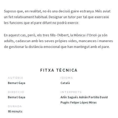
Suposo que, en realitat, no és una decisió gaire estranya. Més aviat
un fet relativament habitual. Designar un tutor per tal que exerceixi
les funcions que el pare difunt no podrà exercir.
En aquest cas, però, els tres fills- l'Albert, la Mònica i l'Oriol- ja són
adults, cadascun amb les seves pròpies vides, mancances i maneres
de gestionar la distància emocional que han mantingut amb el pare.
FITXA TÈCNICA
AUTORIA
IDIOMA
Bernat Gaya
Català
DIRECCIÓ
INTÈRPRETS:
Bernat Gaya
Arlín Sagués Adrián Portillo David
Pugès Felipe López Miras
DURADA
95 minuts