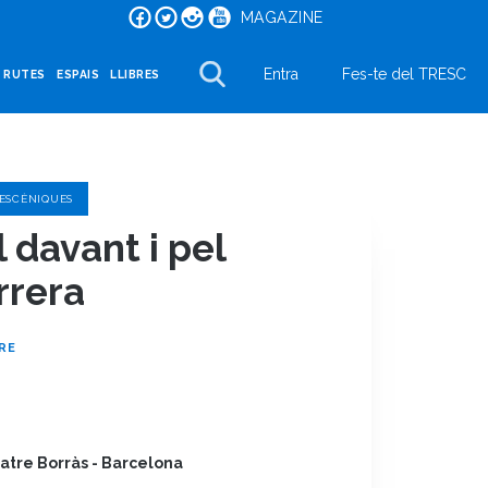
MAGAZINE
Entra
Fes-te del TRESC
I RUTES
ESPAIS
LLIBRES
 ESCÈNIQUES
l davant i pel
rrera
RE
atre Borràs - Barcelona