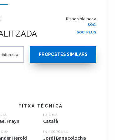
€
Disponible per a
SOCI
ALITZADA
SOCI PLUS
PROPOSTES SIMILARS
'interessa
FITXA TÈCNICA
RIA
IDIOMA
ael Frayn
Català
CCIÓ
INTÈRPRETS:
ander Herold
Jordi Banacolocha