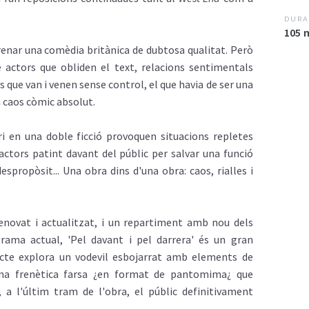
DURA
105 
enar una comèdia britànica de dubtosa qualitat. Però
e actors que obliden el text, relacions sentimentals
 que van i venen sense control, el que havia de ser una
n caos còmic absolut.
ri en una doble ficció provoquen situacions repletes
actors patint davant del públic per salvar una funció
spropòsit... Una obra dins d'una obra: caos, rialles i
ovat i actualitzat, i un repartiment amb nou dels
orama actual, 'Pel davant i pel darrera' és un gran
 acte explora un vodevil esbojarrat amb elements de
una frenètica farsa ¿en format de pantomima¿ que
 a l'últim tram de l'obra, el públic definitivament