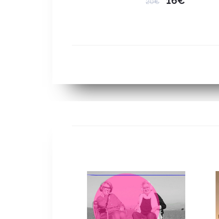
16€
20€