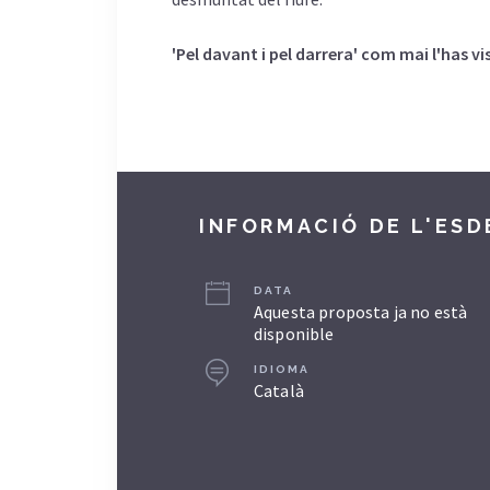
'Pel davant i pel darrera' com mai l'has vis
INFORMACIÓ DE L'ES
DATA
Aquesta proposta ja no està
disponible
IDIOMA
Català