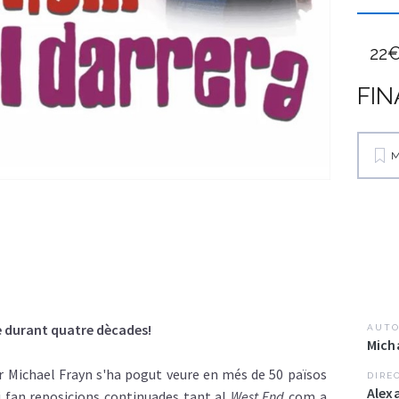
22
FIN
M
e durant quatre dècades!
AUTO
Mich
er Michael Frayn s'ha pogut veure en més de 50 països
DIRE
Alex
 i fan reposicions continuades tant al
West End
com a