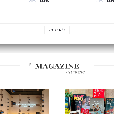
16€
16
20€
20€
VEURE MÉS