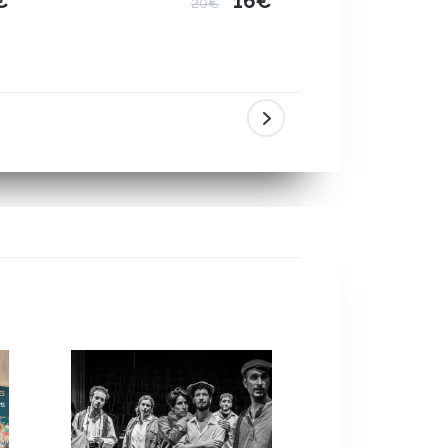
€
16€
20€