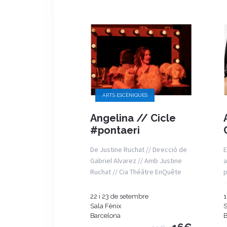
ARTS ESCÈNIQUES
Angelina // Cicle
#pontaeri
De Justine Ruchat // Direcció de
E
Gabriel Alvarez // Amb Justine
a
Ruchat // Cia Théâtre EnQuête
p
a
22 i 23 de setembre
1
Sala Fènix
S
Barcelona
B