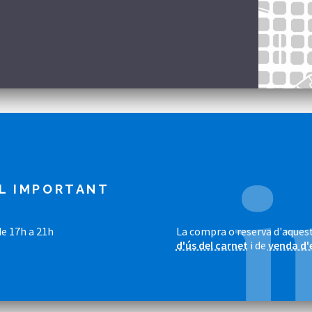
L IMPORTANT
e 17h a 21h
La compra o reserva d'aquest
d'ús del carnet
i de
venda d'