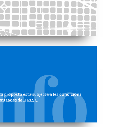
a proposta està subjecta a les
condicions
entrades del TRESC
.