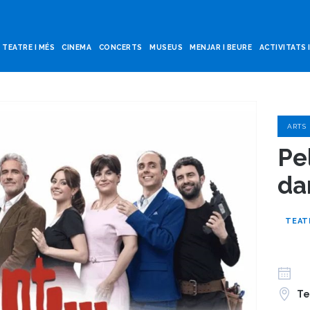
TEATRE I MÉS
CINEMA
CONCERTS
MUSEUS
MENJAR I BEURE
ACTIVITATS 
ARTS
Pe
da
TEAT
Te