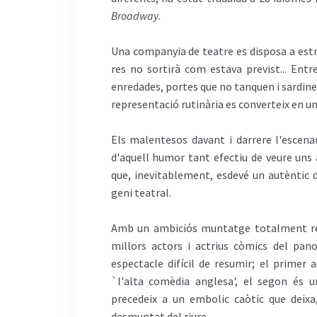
Broadway
.
Una companyia de teatre es disposa a estr
res no sortirà com estava previst... Entr
enredades, portes que no tanquen i sardines
representació rutinària es converteix en u
Els malentesos davant i darrere l'escena
d'aquell humor tant efectiu de veure uns 
que, inevitablement, esdevé un autèntic de
geni teatral.
Amb un ambiciós muntatge totalment ren
millors actors i actrius còmics del pan
espectacle difícil de resumir; el primer
`l'alta comèdia anglesa', el segon és 
precedeix a un embolic caòtic que deixa,
desmuntat del riure.