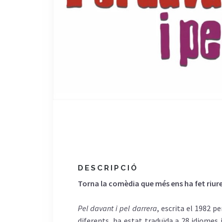
DESCRIPCIÓ
Torna la comèdia que més ens ha fet riur
Pel davant i pel darrera
, escrita el 1982 p
diferents, ha estat traduïda a 28 idiomes