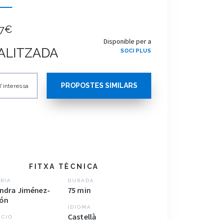
7€
Disponible per a
ALITZADA
SOCI PLUS
PROPOSTES SIMILARS
'interessa
FITXA TÈCNICA
RIA
DURADA
andra Jiménez-
75 min
ón
IDIOMA
Castellà
CCIÓ