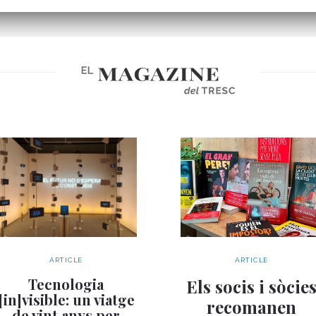
ARTICLE
ARTICLE
Tecnologia
Els socis i sòcie
[in]visible: un viatge
recomanen
de vint anys per