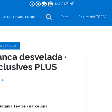
MAGAZINE
Entra
Fes-te del TRESC
I RUTES
ESPAIS
LLIBRES
 ESCÈNIQUES
anca desvelada ·
clusives PLUS
RE
uitània Teatre - Barcelona