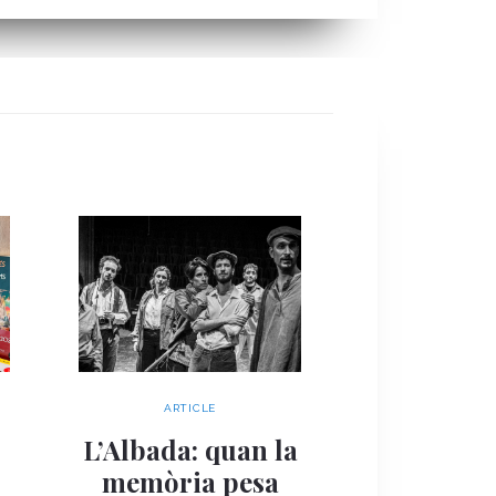
ARTICLE
ARTIC
Quan la 
s
L’Albada: quan la
esdevé re
memòria pesa
Palau Robe