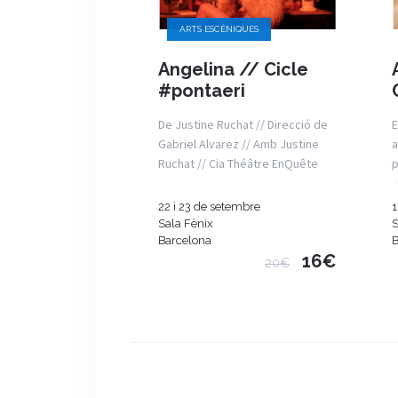
ARTS ESCÈNIQUES
Angelina // Cicle
#pontaeri
De Justine Ruchat // Direcció de
E
Gabriel Alvarez // Amb Justine
a
Ruchat // Cia Théâtre EnQuête
p
a
22 i 23 de setembre
1
Sala Fènix
S
Barcelona
B
16€
20€