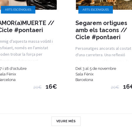
ARTS ESCÈNIQUES
ARTS ESCÈNIQUES
AMOR(a)MUERTE //
Segarem ortigues
Cicle #pontaeri
amb els tacons //
Cicle #pontaeri
nmig d'aquesta massa volàtil i
sfixiant, només en l'amistat
Personatges ancorats al costat
oden trobar la força per
d'una carretera. Una reflexió
frontar un futur incert.
sobre la dona, el feminisme, la
prostitució i el masclisme.
7 i 18 d'octubre
Del 3 al 5 de novembre
ala Fènix
Sala Fènix
arcelona
Barcelona
16€
16
20€
20€
VEURE MÉS