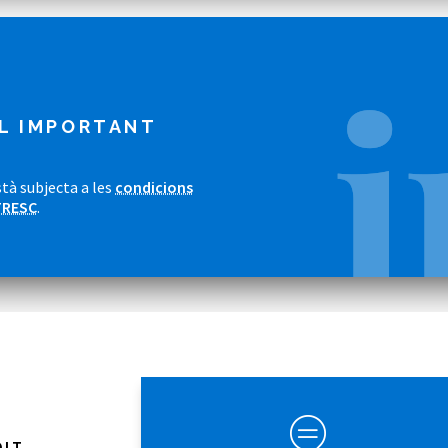
L IMPORTANT
tà subjecta a les
condicions
TRESC
.