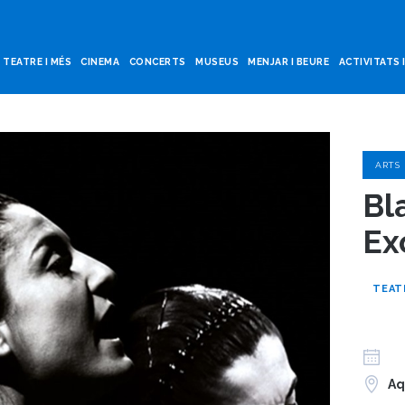
TEATRE I MÉS
CINEMA
CONCERTS
MUSEUS
MENJAR I BEURE
ACTIVITATS 
ARTS
Bl
Ex
TEAT
Aq