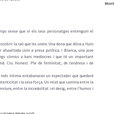
Mont
emps sense que ni els seus personatges entenguin el
scobrir la raó que les uneix: Una dona que dóna a llum
afusellada com a presa política. I Blanca, una jove
legs còmics a bars mediocres i que té un important
à. Cru. Honest. Ple de feminitat, de tendresa i de
t més íntima entabanaran un espectador que quedarà
tenticitat i la seva força. Un relat que camina entre la
mriure, entre la incredulitat i el desig, entre l'humor i
 AUTORIA REVELACIÓ.