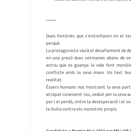
*****
Dues històries que s'entrellacen en el t
perquè.
La protagonista viurà el desafiament de de
en una presó dues setmanes abans de ser 
actriu que es guanya la vida fent monò
conflicte amb la seva mare. Un text hum
realitat.
Éssers humans nus mostrant la seva par
atrapat coneixent-los, seduït per la seva au
por i el perdó, entre la desesperació i el so
la lluita contra els monstres propis.
Candidata a Premis Max 2016 per MILLOR