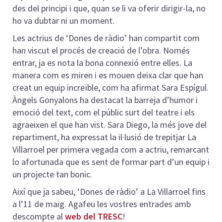
des del principi i que, quan se li va oferir dirigir-la, no
ho va dubtar ni un moment.
Les actrius de ‘Dones de ràdio’ han compartit com
han viscut el procés de creació de l’obra. Només
entrar, ja es nota la bona connexió entre elles. La
manera com es miren i es mouen deixa clar que han
creat un equip increïble, com ha afirmat Sara Espígul.
Àngels Gonyalons ha destacat la barreja d’humor i
emoció del text, com el públic surt del teatre i els
agraeixen el que han vist. Sara Diego, la més jove del
repartiment, ha expressat la il·lusió de trepitjar La
Villarroel per primera vegada com a actriu, remarcant
lo afortunada que es sent de formar part d’un equip i
un projecte tan bonic.
Així que ja sabeu, ‘Dones de ràdio’ a La Villarroel fins
a l’11 de maig. Agafeu les vostres entrades amb
descompte al
web del TRESC
!