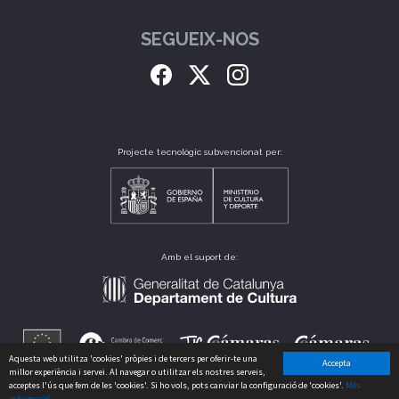
SEGUEIX-NOS
Projecte tecnològic subvencionat per:
Amb el suport de:
Aquesta web utilitza 'cookies' pròpies i de tercers per oferir-te una
Accepta
millor experiència i servei. Al navegar o utilitzar els nostres serveis,
acceptes l'ús que fem de les 'cookies'. Si ho vols, pots canviar la configuració de 'cookies'.
Més
informació
CLUB CATALÀ DE CULTURA, S.L. B64175235 CARRER PERÚ, 186 - 08020 - BARCELONA