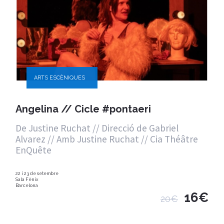
ARTS ESCÈNIQUES
Angelina // Cicle #pontaeri
De Justine Ruchat // Direcció de Gabriel
Alvarez // Amb Justine Ruchat // Cia Théâtre
EnQuête
22 i 23 de setembre
Sala Fènix
Barcelona
16€
20€