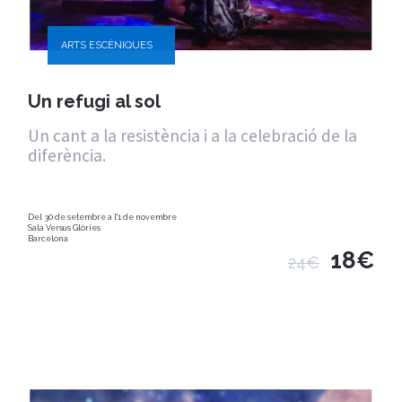
ARTS ESCÈNIQUES
Un refugi al sol
Un cant a la resistència i a la celebració de la
diferència.
Del 30 de setembre a l'1 de novembre
Sala Versus Glòries
Barcelona
18€
24€