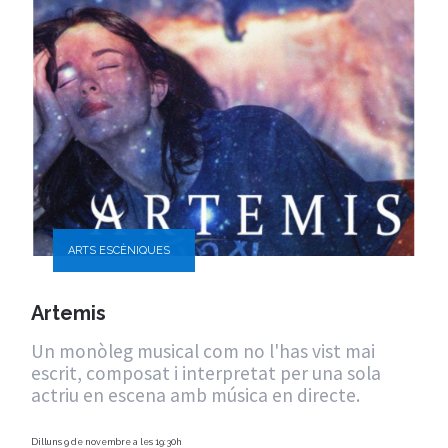
ARTS ESCÈNIQUES
Artemis
Un monòleg musical com no l'has vist mai
escrit, composat i interpretat per una sola
actriu en escena amb música en directe.
Dilluns 9 de novembre a les 19:30h