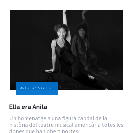
ARTS ESCÈNIQUES
Ella era Anita
Un homenatge a una figura cabdal de la
història del teatre musical americà i a totes les
dones que han obert portes.