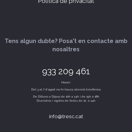
Política de privacitat
Tens algun dubte? Posa't en contacte amb
nosaltres
933 209 461
Horari:
Del 3 al 7 d'agost no hi haura atenció telefònica
De Dilluns a Dijous de 10h a 14h i de 15h a 18h
Divendres i vigílies de festiu de 10 a 14h
info@tresc.cat