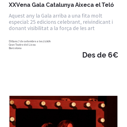
XXVena Gala Catalunya Aixeca el Teló
Aquest any la Gala arriba a una fita molt
especial: 25 edicions celebrant, reivindicant i
donant visibilitat a la força de les art
Dilluns 7 de setembre a les 21:00h
Gran Teatre del Liceu
Barcelona
Des de 6€