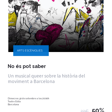
ARTS ESCÈNIQUES
No és pot saber
Un musical queer sobre la història del
moviment a Barcelona
Dimecres 30 de setembre a les 20:00h
Teatre Eòlia
Barcelona
50%
22€