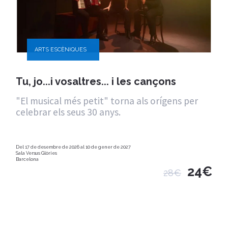
ARTS ESCÈNIQUES
Tu, jo...i vosaltres... i les cançons
"El musical més petit" torna als orígens per
celebrar els seus 30 anys.
Del 17 de desembre de 2026 al 10 de gener de 2027
Sala Versus Glòries
Barcelona
24€
28€