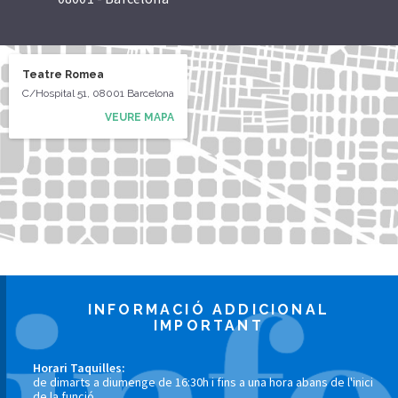
Teatre Romea
C/Hospital 51, 08001 Barcelona
VEURE MAPA
INFORMACIÓ ADDICIONAL
IMPORTANT
Horari Taquilles:
de dimarts a diumenge de 16:30h i fins a una hora abans de l'inici
de la funció