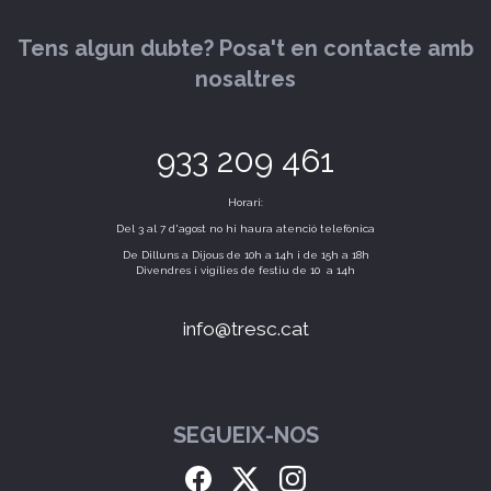
Tens algun dubte? Posa't en contacte amb
nosaltres
933 209 461
Horari:
Del 3 al 7 d'agost no hi haura atenció telefònica
De Dilluns a Dijous de 10h a 14h i de 15h a 18h
Divendres i vigílies de festiu de 10 a 14h
info@tresc.cat
SEGUEIX-NOS