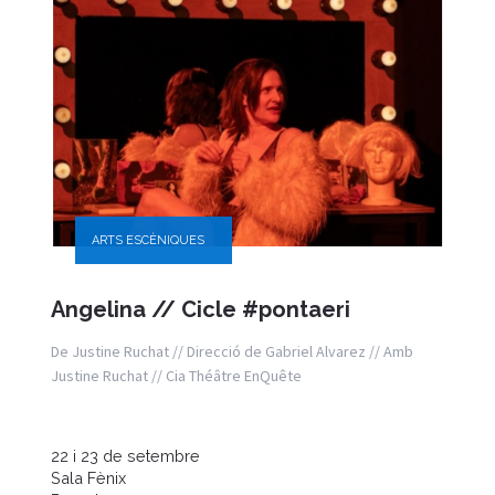
ARTS ESCÈNIQUES
Angelina // Cicle #pontaeri
De Justine Ruchat // Direcció de Gabriel Alvarez // Amb
Justine Ruchat // Cia Théâtre EnQuête
22 i 23 de setembre
Sala Fènix