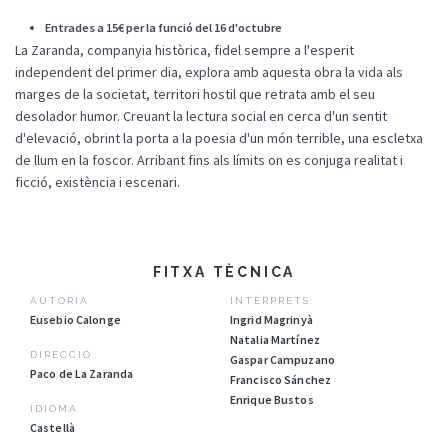
Entrades a 15€ per la funció del 16 d'octubre
La Zaranda, companyia històrica, fidel sempre a l'esperit
independent del primer dia, explora amb aquesta obra la vida als
marges de la societat, territori hostil que retrata amb el seu
desolador humor. Creuant la lectura social en cerca d'un sentit
d'elevació, obrint la porta a la poesia d'un món terrible, una escletxa
de llum en la foscor. Arribant fins als límits on es conjuga realitat i
ficció, existència i escenari.
FITXA TÈCNICA
AUTORIA
INTÈRPRETS:
Eusebio Calonge
Ingrid Magrinyà
Natalia Martínez
DIRECCIÓ
Gaspar Campuzano
Paco de La Zaranda
Francisco Sánchez
Enrique Bustos
IDIOMA
Castellà