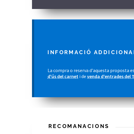
INFORMACIÓ ADDICIONA
La compra o reserva d'aquesta proposta es
d'ús del carnet
i de
venda d'entrades del 
RECOMANACIONS