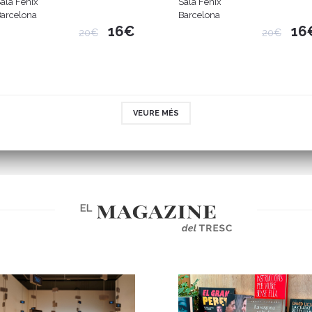
ala Fènix
Sala Fènix
arcelona
Barcelona
16€
16
20€
20€
VEURE MÉS