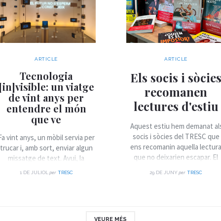
ARTICLE
ARTICLE
Tecnologia
Els socis i sòcie
[in]visible: un viatge
recomanen
de vint anys per
lectures d'estiu
entendre el món
que ve
Aquest estiu hem demanat al
socis i sòcies del TRESC que
Fa vint anys, un mòbil servia per
ens recomanin aquella lectur
trucar i, amb sort, enviar algun
que no deixarien escapar. El
missatge de text. Avui, la
resultat és una llista plena de
mateixa butxaca on el guardem
per
per
1 DE JULIOL
TRESC
29 DE JUNY
TRESC
novel·les, assaig, clàssics,
conté sensors, connexió
descobertes i llibres que han
permanent i accés a
deixat empremta. Si encara
pràcticament tot el
busques què llegir durant les
coneixement humà. Aquest salt
vacances, aquí et deixem
—silenciós, acumulatiu, gairebé
VEURE MÉS