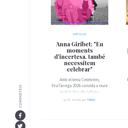
ARTICLE
Anna Giribet: "En
moments
d'incertesa, també
necessitem
celebrar"
Amb el lema Celebrem,
FiraTàrrega 2026 convida a viure
COMPARTEIX
quatre dies de cultura,
convivència i arts de carrer.
per
15 DE JULIOL
TRESC
Parlem amb la directora artística
de la Fira, Anna Giribet, sobre
els grans eixos d'aquesta edició,
les propostes més destacades i
el paper de l'espai públic com a