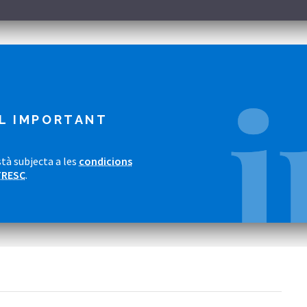
L IMPORTANT
tà subjecta a les
condicions
TRESC
.