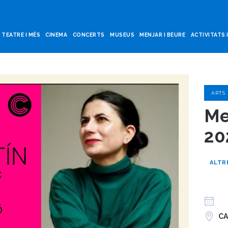
TEATRE I MÉS
CINEMA
CONCERTS
MUSEUS
MENJAR I BEURE
ACTIVITATS 
ARTS
Me
20
ALTR
CA