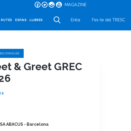
MAGAZINE
Entra
Fes-te del TRESC
I RUTES
ESPAIS
LLIBRES
 ESCÈNIQUES
et & Greet GREC
26
ES
SA ABACUS - Barcelona