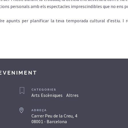
acions personals amb els espectacles imprescindibles que no ens 
dre apunts per planificar la teva temporada cultural d'estiu. I
DEVENIMENT
CATEGORIES
Arts Escèniques
Altres
ADREÇA
Carrer Peu de la Creu, 4
08001 - Barcelona