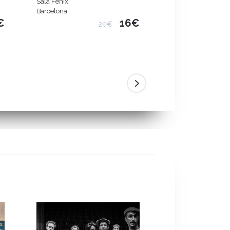
Sala Fènix
Sala Fènix
Barcelona
Barcelona
€
16€
20€