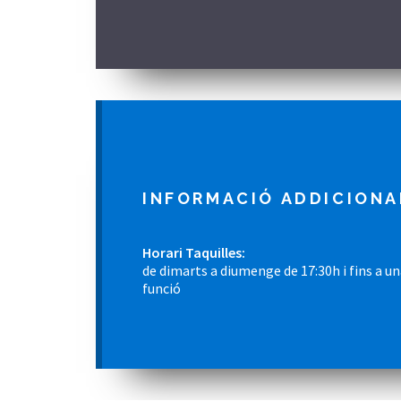
INFORMACIÓ ADDICIONA
Horari Taquilles:
de dimarts a diumenge de 17:30h i fins a una
funció