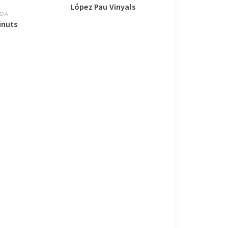
López Pau Vinyals
DA
inuts