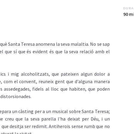
DURA
90 m
què
Santa Teresa
anomena
la
seva
malaltia
. No se
sap
el que sí que
és
evident
és
que la
seva
relació
amb
el
ics
i
mig
alcoholitzats
, que
pateixen
algun
dolor a
e,
com
el
convent
,
reuneix
gent
que
d'alguna
manera
s
assedegades
,
fidels
al
lloc
que habiten, que poden
distorsionades
.
repara un
càsting
per a un musical sobre Santa Teresa;
ue
creu
que la
seva
parella
l'ha
deixat
per
Déu
, i un
t
que
desitja
ser
redimit
.
Antiherois
sense
rumb
que no
a
aturat
la
ciutat
.