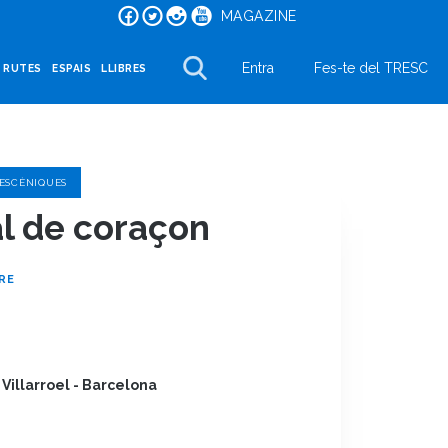
MAGAZINE
Entra
Fes-te del TRESC
I RUTES
ESPAIS
LLIBRES
 ESCÈNIQUES
l de coraçon
RE
 Villarroel - Barcelona