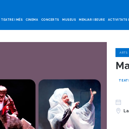
TEATRE I MÉS
CINEMA
CONCERTS
MUSEUS
MENJAR I BEURE
ACTIVITATS 
ARTS
Ma
TEAT
La