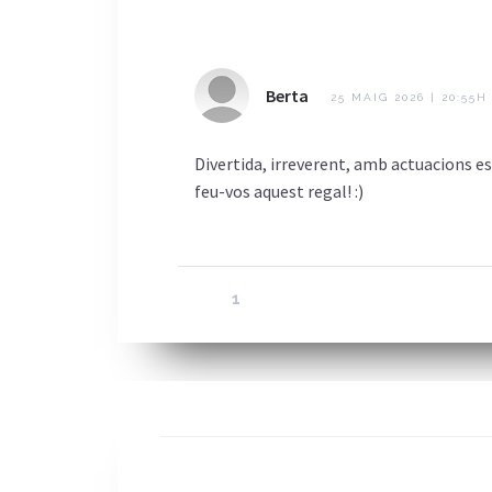
Berta
25 MAIG 2026 | 20:55H
Divertida, irreverent, amb actuacions e
feu-vos aquest regal! :)
1