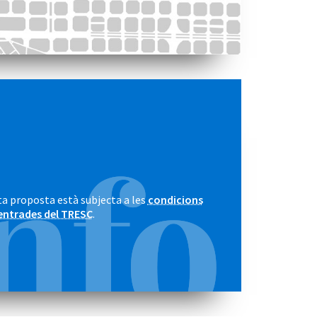
a proposta està subjecta a les
condicions
entrades del TRESC
.