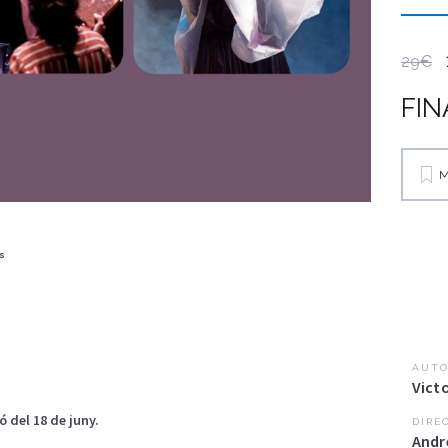
29€
FIN
M
s
AUTO
Vict
 del 18 de juny.
DIRE
Andr