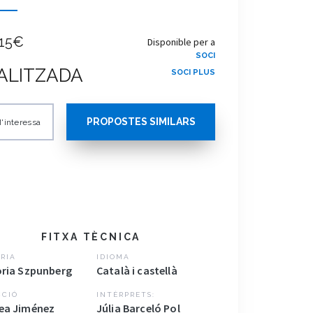
15€
Disponible per a
SOCI
ALITZADA
SOCI PLUS
PROPOSTES SIMILARS
'interessa
FITXA TÈCNICA
RIA
IDIOMA
oria Szpunberg
Català i castellà
CCIÓ
INTÈRPRETS:
ea Jiménez
Júlia Barceló Pol