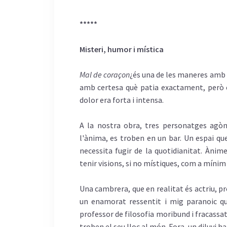
*****
Misteri
, humor i mística
Mal de
coraçon
¿
és
una de les
maneres
amb
amb
certesa
què
patia
exactament
,
però
dolor era
forta
i intensa.
A la
nostra
obra, tres
personatges
agòn
l'ànima
, es
troben
en un bar. Un
espai
qu
necessita
fugir de la
quotidianitat
.
Ànime
tenir
visions
, si no
místiques
,
com
a
mínim
Una
cambrera
, que en
realitat
és
actriu
, p
un
enamorat
ressentit
i
mig
paranoic
q
professor
de
filosofia
moribund
i
fracassa
troben
el
seu
lloc
al
món
.
Fora
, un
diluvi
h