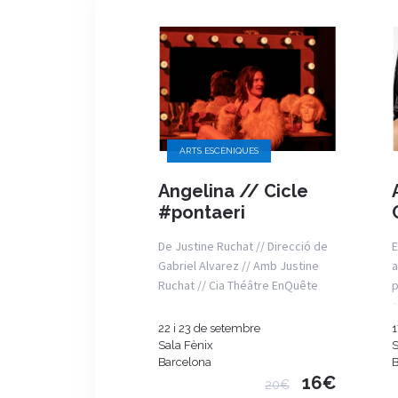
ARTS ESCÈNIQUES
Angelina // Cicle
#pontaeri
De Justine Ruchat // Direcció de
E
Gabriel Alvarez // Amb Justine
a
Ruchat // Cia Théâtre EnQuête
p
a
22 i 23 de setembre
1
Sala Fènix
S
Barcelona
B
16€
20€